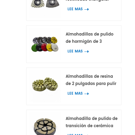
oscilante en espiral con
LEE MAS
21 segmentos de
diamante para el
rectificado de esquinas
Almohadillas de pulido
en hormigón y terrazo.
de hormigón de 3
pulgadas Dark-Knight de
LEE MAS
5 pasos, herramienta de
pulido híbrida para suelo
de hormigón y terrazo
Almohadillas de resina
de 2 pulgadas para pulir
hormigón, mármol y
LEE MAS
granito.
Almohadilla de pulido de
transición de cerámica
de calidad premium de 2