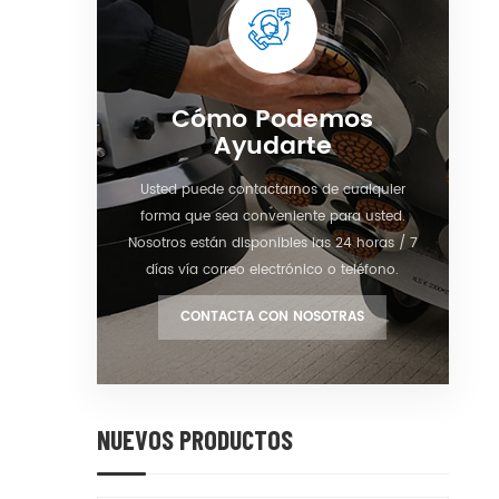
Cómo Podemos
Ayudarte
Usted puede contactarnos de cualquier
forma que sea conveniente para usted.
Nosotros están disponibles las 24 horas / 7
días vía correo electrónico o teléfono.
CONTACTA CON NOSOTRAS
NUEVOS PRODUCTOS