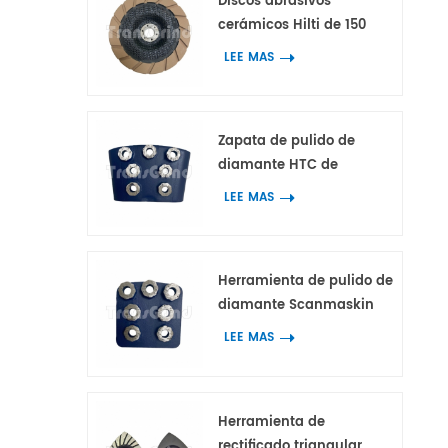
Discos abrasivos
cerámicos Hilti de 150
mm para trabajos de
LEE MAS
bordes en hormigón y
terrazo.
Zapata de pulido de
diamante HTC de
primera calidad con 7
LEE MAS
segmentos de anillo de
flor
Herramienta de pulido de
diamante Scanmaskin
con 7 segmentos de
LEE MAS
anillo de flor para
hormigón y terrazo.
Herramienta de
rectificado triangular