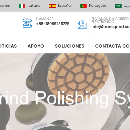
усский
Italiano
Español
Português
ربية
LLAMANOS
ENVÍANOS UN CORREO
ELECTRÓNICO
+86-18059236229
info@transgrind.c
OTICIAS
APOYO
SOLUCIONES
CONTACTA CO