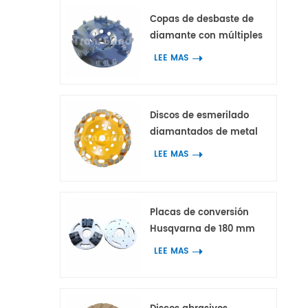
Copas de desbaste de
diamante con múltiples
segmentos de diamante
LEE MAS
dentados de doble diente
con 3 picos para
hormigón y terrazo
Discos de esmerilado
diamantados de metal
con segmentos de
LEE MAS
diamante en bloque con
forma de arco para
hormigón y terrazo
Placas de conversión
Husqvarna de 180 mm
con 3 adaptadores para
LEE MAS
herramientas
diamantadas HTC y
Scanmaskin