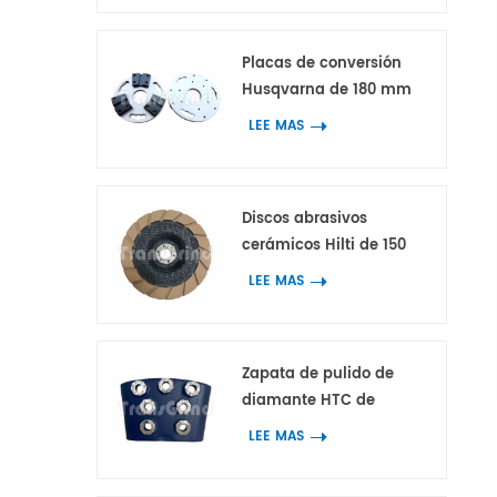
forma de arco para
hormigón y terrazo
Placas de conversión
Husqvarna de 180 mm
con 3 adaptadores para
LEE MAS
herramientas
diamantadas HTC y
Scanmaskin
Discos abrasivos
cerámicos Hilti de 150
mm para trabajos de
LEE MAS
bordes en hormigón y
terrazo.
Zapata de pulido de
diamante HTC de
primera calidad con 7
LEE MAS
segmentos de anillo de
flor