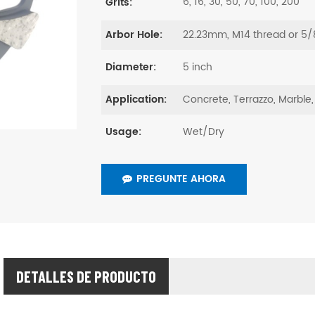
6, 16, 30, 50, 70, 100, 200
Grits:
22.23mm, M14 thread or 5/
Arbor Hole:
5 inch
Diameter:
Concrete, Terrazzo, Marble,
Application:
Wet/Dry
Usage:
PREGUNTE AHORA
DETALLES DE PRODUCTO