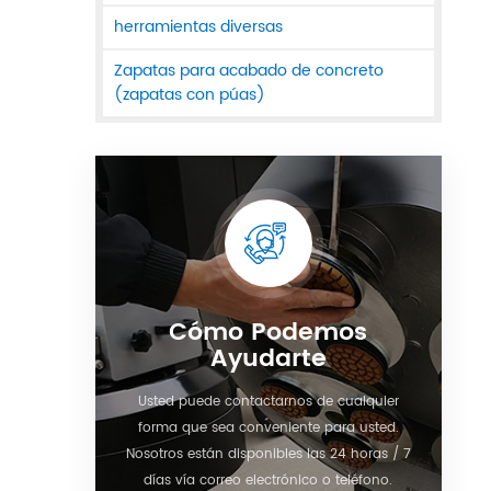
herramientas diversas
Zapatas para acabado de concreto
(zapatas con púas)
Cómo Podemos
Ayudarte
Usted puede contactarnos de cualquier
forma que sea conveniente para usted.
Nosotros están disponibles las 24 horas / 7
días vía correo electrónico o teléfono.