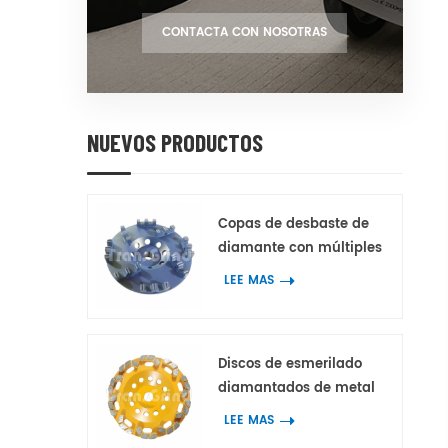
CONTACTA CON NOSOTRAS
NUEVOS PRODUCTOS
Copas de desbaste de
diamante con múltiples
segmentos de diamante
LEE MAS
dentados de doble diente
con 3 picos para
hormigón y terrazo
Discos de esmerilado
diamantados de metal
con segmentos de
LEE MAS
diamante en bloque con