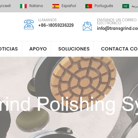
усский
Italiano
Español
Português
ربية
LLAMANOS
ENVÍANOS UN CORREO
ELECTRÓNICO
+86-18059236229
info@transgrind.c
OTICIAS
APOYO
SOLUCIONES
CONTACTA CO