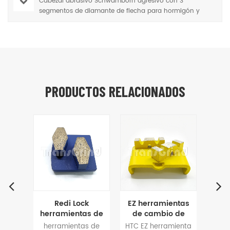
Cabezal abrasivo Schwamborn agresivo con 3
segmentos de diamante de flecha para hormigón y
terrazo
PRODUCTOS RELACIONADOS
tas
Redi Lock
EZ herramientas
Se
 de
herramientas de
de cambio de
puli
ido
esmerilado de
segmentos de
r
ntas
herramientas de
HTC EZ herramienta
pol