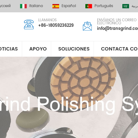
усский
Italiano
Español
Português
ربية
LLAMANOS
ENVÍANOS UN CORREO
ELECTRÓNICO
+86-18059236229
info@transgrind.c
OTICIAS
APOYO
SOLUCIONES
CONTACTA CO