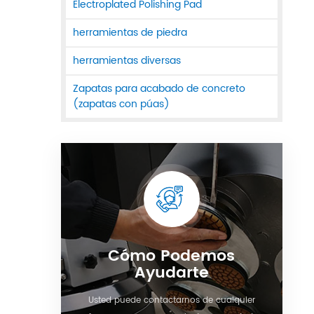
Electroplated Polishing Pad
herramientas de piedra
herramientas diversas
Zapatas para acabado de concreto
(zapatas con púas)
Cómo Podemos
Ayudarte
Usted puede contactarnos de cualquier