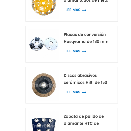
diamantados de metal
con segmentos de
LEE MAS
diamante en bloque con
forma de arco para
hormigón y terrazo
Placas de conversión
Husqvarna de 180 mm
con 3 adaptadores para
LEE MAS
herramientas
diamantadas HTC y
Scanmaskin
Discos abrasivos
cerámicos Hilti de 150
mm para trabajos de
LEE MAS
bordes en hormigón y
terrazo.
Zapata de pulido de
diamante HTC de
primera calidad con 7