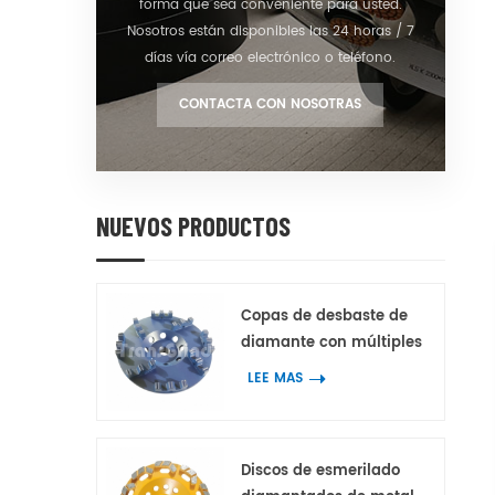
forma que sea conveniente para usted.
Nosotros están disponibles las 24 horas / 7
días vía correo electrónico o teléfono.
CONTACTA CON NOSOTRAS
NUEVOS PRODUCTOS
Copas de desbaste de
diamante con múltiples
segmentos de diamante
LEE MAS
dentados de doble diente
con 3 picos para
hormigón y terrazo
Discos de esmerilado