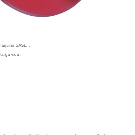
máquina
SASE
;
 larga vida
;