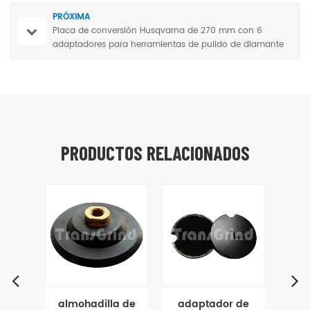
PRÓXIMA
Placa de conversión Husqvarna de 270 mm con 6
adaptadores para herramientas de pulido de diamante
HTC y Scanmaskin
PRODUCTOS RELACIONADOS
a de
adaptador de
adaptador de
ad