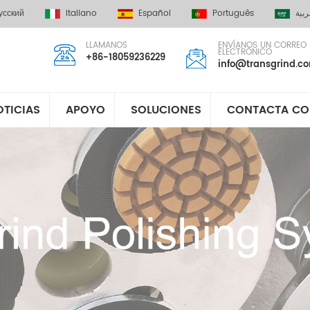
усский
Italiano
Español
Português
ربية
LLAMANOS
ENVÍANOS UN CORREO
ELECTRÓNICO
+86-18059236229
info@transgrind.c
OTICIAS
APOYO
SOLUCIONES
CONTACTA CO