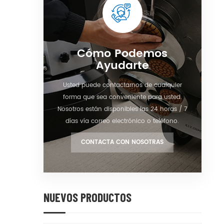
Cómo Podemos
Ayudarte
Usted puede contactarnos de cualquier
forma que sea conveniente para usted.
Nosotros están disponibles las 24 horas / 7
días vía correo electrónico o teléfono.
CONTACTA CON NOSOTRAS
NUEVOS PRODUCTOS