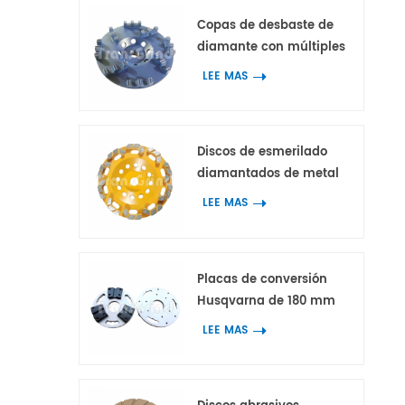
Copas de desbaste de
diamante con múltiples
segmentos de diamante
LEE MAS
dentados de doble diente
con 3 picos para
hormigón y terrazo
Discos de esmerilado
diamantados de metal
con segmentos de
LEE MAS
diamante en bloque con
forma de arco para
hormigón y terrazo
Placas de conversión
Husqvarna de 180 mm
con 3 adaptadores para
LEE MAS
herramientas
diamantadas HTC y
Scanmaskin