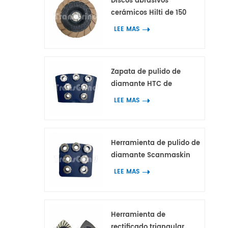
Discos abrasivos
cerámicos Hilti de 150
mm para trabajos de
LEE MAS
bordes en hormigón y
terrazo.
Zapata de pulido de
diamante HTC de
primera calidad con 7
LEE MAS
segmentos de anillo de
flor
Herramienta de pulido de
diamante Scanmaskin
con 7 segmentos de
LEE MAS
anillo de flor para
hormigón y terrazo.
Herramienta de
rectificado triangular