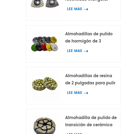
oscilante en espiral con
LEE MAS
21 segmentos de
diamante para el
rectificado de esquinas
Almohadillas de pulido
en hormigón y terrazo.
de hormigón de 3
pulgadas Dark-Knight de
LEE MAS
5 pasos, herramienta de
pulido híbrida para suelo
de hormigón y terrazo
Almohadillas de resina
de 2 pulgadas para pulir
hormigón, mármol y
LEE MAS
granito.
Almohadilla de pulido de
transición de cerámica
de calidad premium de 2